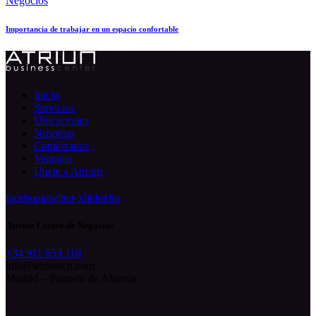
Negocios
Importancia de trabajar en un espacio confortable
Inicio
Servicios
Ubicaciones
Nosotros
Contáctanos
Ventajas
Unete a Atrium
facebook
twitter-x
linkedin
Atrium Centro de Negocios
+34 911 853 110
info@atriumcn.com
Madrid – Pozuelo de Alarcón