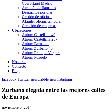
Coworking Madrid
Atención de llamadas
Despachos por días
Gestión de oficinas
Alquiler oficina temporal
Creación de empresas
Ubicaciones
Atrium Castellana 40
Atrium Castellana 257
Atrium Bernabeu
Atrium Zurbano 45
Atrium Príncipe Vergara
Atrium Pozuelo
Nosotros
Contacto
Blog
facebook-1
twitter-new
dribble-new
instagram
Zurbano elegida entre las mejores calles
de Europa
noviembre 5, 2014