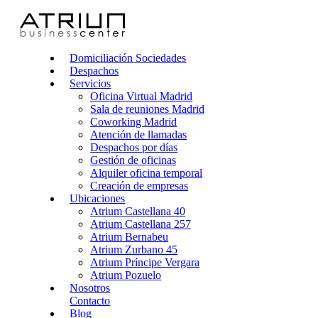
Domiciliación Sociedades
Despachos
Servicios
Oficina Virtual Madrid
Sala de reuniones Madrid
Coworking Madrid
Atención de llamadas
Despachos por días
Gestión de oficinas
Alquiler oficina temporal
Creación de empresas
Ubicaciones
Atrium Castellana 40
Atrium Castellana 257
Atrium Bernabeu
Atrium Zurbano 45
Atrium Príncipe Vergara
Atrium Pozuelo
Nosotros
Contacto
Blog